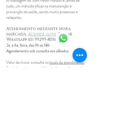
A Massagem de Som Peter Hess® é, antes de
tudo, um método eficaz na manutenção e
prevenção da saúde, sendo muito prazeroso e
relaxante.
Atendimento mediante hora
marcada.
Agende aqui
Ou por
Whatsapp
(11) 99299-8051
2a. a 6a. feira, das 9h as 18h
Agendamento sob consulta aos sábados.
Valor de troca: consulte os
locais de atendimento
Também existe a possibilidade de atendimento à
domicílio (valor a combinar direto com o
profissional).