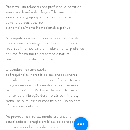
Promove um relaxamento profundo, a partir do
som e a vibração das Taças Tibetanas numa
vivência em grupo que nos traz inúmeros
benefícios pois atua no
plano físico/mental/emocional/espiritual.
Nos equilibra e harmoniza no todo, alinhando
nossos centros energéticos, buscando nossos
recursos internos para um relaxamento profundo
de uma forma muito prazerosa e natural,
trazendo bem-estar imediato.
O cérebro humano capta
as frequências vibratórias das ondas sonoras
emitidas pelo ambiente e essas fluem através das
ligações neurais. O som das taças tibetanas
toca-nos a Alma. As taças de som tibetanas,
mantendo a vibração durante vários minutos,
torna -as num instrumento musical único com
efeitos terapêuticos.
Ao provocar um relaxamento profundo, a
sonoridade e vibração emitidas pelas taças
libertam os indivíduos do stress e,