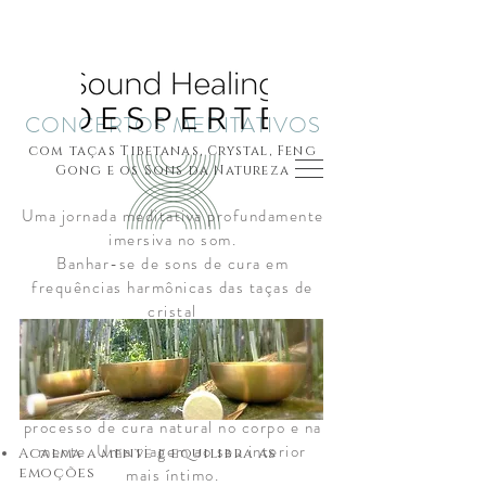
CONCERTOS MEDITATIVOS
com taças Tibetanas, Crystal, Feng
Gong e os Sons da Natureza
Uma jornada meditativa profundamente
imersiva no som.
Banhar-se de sons de cura em
frequências harmônicas das taças de
cristal
de quartzo 432Hz, taças Tibetanas do
Himalaia e Feng gongo e outros sons.
O cenário perfeito para apoiar o
processo de cura natural no corpo e na
mente. Uma viagem ao seu interior
Acalma a mente e equilibra as
emoções
mais íntimo.